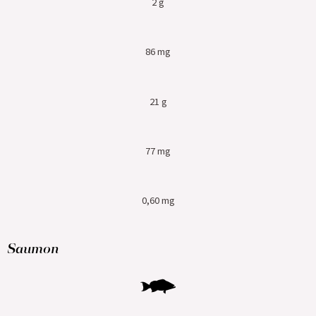
2 g
86 mg
21 g
77 mg
0,60 mg
Saumon