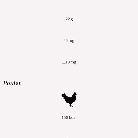
22 g
45 mg
1,10 mg
Poulet
158 kcal