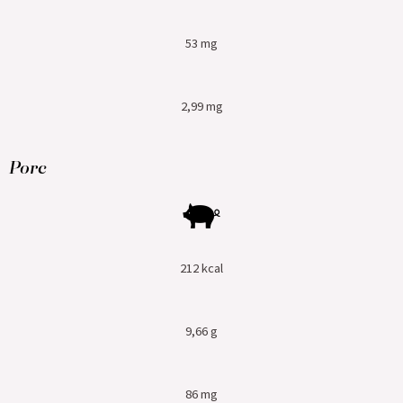
53 mg
2,99 mg
Porc
212 kcal
9,66 g
86 mg