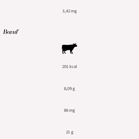
3,42 mg
Bœuf
201 kcal
8,09 g
86 mg
21 g