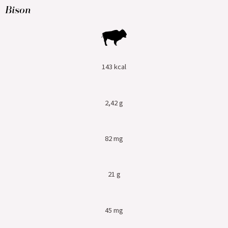
Bison
143 kcal
2,42 g
82 mg
21 g
45 mg