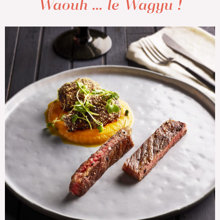
Waouh ... le Wagyu !