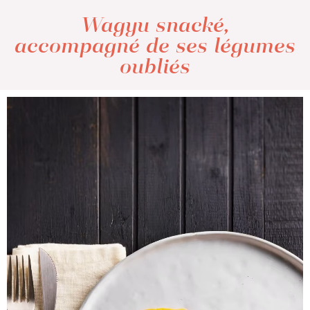
Wagyu snacké,
accompagné de ses légumes
oubliés